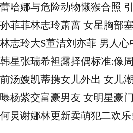
蕾哈娜与危险动物懒猴合照 
孙菲菲林志玲萧蔷 女星胸部塞
林志玲大S董洁刘亦菲 男人心
韩星张瑞希袒露择偶标准:像
前汤嫂凯蒂携女儿外出 女儿
曝杨紫交富豪男友 女明星豪
何炅谢娜林更新卖萌犯二欢乐