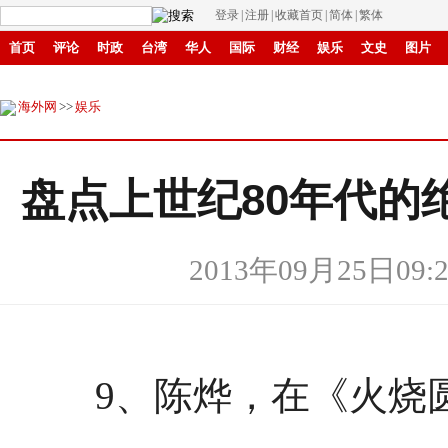
登录
|
注册
|
收藏首页
|
简体
|
繁体
首页
评论
时政
台湾
华人
国际
财经
娱乐
文史
图片
商城
环保
县域
创投
招商
华商
创新
滚动
海外网
>>
娱乐
盘点上世纪80年代的
2013年09月25日09:2
9、陈烨，在《火烧圆