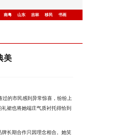
南粤
山东
吉林
移民
书画
典美
少路过的市民感到异常惊喜，纷纷上
的礼裙也将她端庄气质衬托得恰到
品牌长期合作只因理念相合。她笑