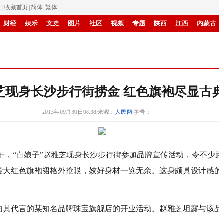
册
|
收藏首页
|
简体
|
繁体
财经
娱乐
文史
图片
社区
视频
专题
陕西
江西
内蒙古
创新
滚动
芝现身长沙步行街捞金 红色旗袍尽显古
2013年09月30日08:38
|
来源：
人民网
|
字号：
下午，“白娘子”赵雅芝现身长沙步行街参加品牌宣传活动，令不
袭大红色旗袍裙格外抢眼，姣好身材一览无余。这身颇具设计感
由其代言的某知名品牌珠宝旗舰店的开业活动。赵雅芝坦露与该