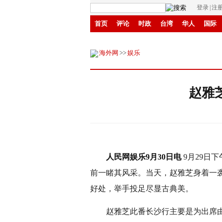
登录
|
注
首页
评论
时政
台湾
华人
国际
商城
环保
县域
创投
招商
华商
海外网
>>
娱乐
赵雅
人民网娱乐9月30日电
9月29日
前一睹其风采。当天，赵雅芝身着一
好处，举手投足尽显古典美。
赵雅芝此番长沙行主要是为出席