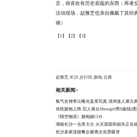
言，很喜欢有历史底蕴的东西；再者
活动现场，赵雅芝也亲自佩戴了其经
璐）
【1】
【2】
【3】
赵雅芝,长沙,步行街,旗袍,古典
相关新闻>
氧气女神李沁曝光蓝系写真 清冽迷人展古
传统旗袍上阵 巨人展台Showgirl秀S曲线(图
《晴空物语》旗袍娘COS
湖南长沙一仓库大火 火灾原因和损失正在
长沙多家连锁餐企被查出劣质吸管