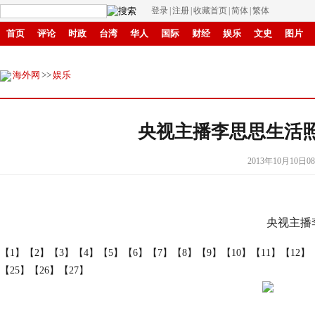
登录
|
注册
|
收藏首页
|
简体
|
繁体
首页
评论
时政
台湾
华人
国际
财经
娱乐
文史
图片
移民
书画
商城
环保
县域
创投
招商
华商
创新
滚动
海外网
>>
娱乐
央视主播李思思生活照
2013年10月10日08
央视主播
【1】
【2】
【3】
【4】
【5】
【6】
【7】
【8】
【9】
【10】
【11】
【12】
【25】
【26】
【27】