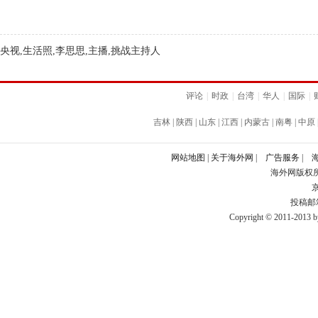
央视,生活照,李思思,主播,挑战主持人
评论
|
时政
|
台湾
|
华人
|
国际
|
吉林
|
陕西
|
山东
|
江西
|
内蒙古
|
南粤
|
中原
网站地图
|
关于海外网
|
广告服务
|
海外网版权
京
投稿邮箱：
Copyright © 2011-2013 by 