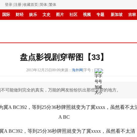
登录
|
注册
|
收藏首页
|
简体
|
繁体
国际
财经
娱乐
文史
图片
社区
视频
专题
新加坡
吉林
IP电视
华商
滚动
纸媒
盘点影视剧穿帮图【33】
2013年12月25日09:09
|
来源：
海外网
|
字号：
剧不可能做到完全的真实，万能的网友纷纷扒出那些穿帮的地方。
冀A BC392，等到25分36秒牌照就变为了冀xxxx，虽然看不