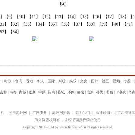
BC
8】
【9】
【10】
【11】
【12】
【13】
【14】
【15】
【16】
【17】
【18】
【1
31】
【32】
【33】
【34】
【35】
【36】
【37】
【38】
【39】
【40】
【41】
53】
【54】
论
|
时政
|
台湾
|
香港
|
华人
|
国际
|
财经
|
娱乐
|
文史
|
图片
|
社区
|
视频
|
专题
|
吉林
|
南粤
|
商城
|
创新
|
中原
|
招商
|
县域
|
环保
|
创投
|
成渝
|
移民
|
书画
|
IP电视
|
华
图
｜
关于海外网
｜
广告服务
｜
海外网招聘
｜
联系我们
｜
法律顾问：北京岳成律
海外网版权所有 ，未经书面授权禁止使用
Copyright
2011-2014 by www.haiwainet.cn all rights reserved