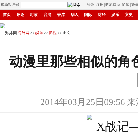
移动客户端
登录
|
注册
|
收藏首页
|
简体
|
繁
首页
评论
时政
台湾
香港
华人
国际
财经
娱乐
文史
招商
县域
环保
创投
成渝
移民
书画
IP电视
华商
纸媒
海外网
>>
娱乐
>>
影视
>> 正文
动漫里那些相似的角
2014年03月25日09:56
|
来