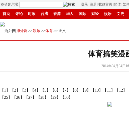
移动客户端
登录
|
注册
|
收藏首页
|
简体
|
繁
首页
评论
时政
台湾
香港
华人
国际
财经
娱乐
文史
招商
县域
环保
创投
成渝
移民
书画
IP电视
华商
纸媒
海外网
>>
娱乐
>>
体育
>> 正文
体育搞笑漫
2014年04月04日16
【1】
【2】
【3】
【4】
【5】
【6】
【7】
【8】
【9】
【10】
【11】
【12】
【25】
【26】
【27】
【28】
【29】
【30】