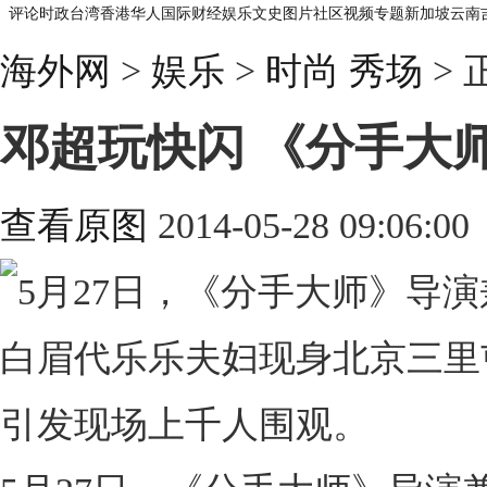
评论
时政
台湾
香港
华人
国际
财经
娱乐
文史
图片
社区
视频
专题
新加坡
云南
海外网
>
娱乐
>
时尚 秀场
> 
邓超玩快闪 《分手大师
查看原图
2014-05-28 09:06:00