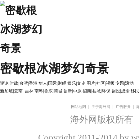
密歇根冰湖梦幻奇景
评论
|
时政
|
台湾
|
香港
|
华人
|
国际
|
财经
|
娱乐
|
文史
|
图片
|
社区
|
视频
|
专题
|
滚动
新加坡
|
云南
|
吉林
|
南粤
|
鲁东
|
商城
|
创新
|
中原
|
招商
|
县域
|
环保
|
创投
|
成渝
|
移
网站地图
｜
关于海外网
｜
广告服务
｜
海外网版权所有
Copyright
2011-2014 by ww