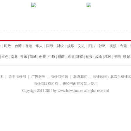
论
|
时政
|
台湾
|
香港
|
华人
|
国际
|
财经
|
娱乐
|
文史
|
图片
|
社区
|
视频
|
专题
|
|
红色
|
南粤
|
鲁东
|
商城
|
创新
|
中原
|
招商
|
县域
|
环保
|
创投
|
成渝
|
移民
|
书画
|
赣鄱
图
｜
关于海外网
｜
广告服务
｜
海外网招聘
｜
联系我们
｜
法律顾问：北京岳成律
海外网版权所有 ，未经书面授权禁止使用
Copyright
2011-2014 by www.haiwainet.cn all rights reserved