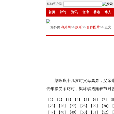
移动客户端
首页
评论
资讯
台湾
香港
华人
丝路
鲁东
创投
成渝
赣鄱
钱江
海外网
>>
娱乐
>>
合作图片
>> 正文
梁咏琪十几岁时父母离异，父亲这么
去年接受采访时，梁咏琪透露春节时
【1】
【2】
【3】
【4】
【5】
【6】
【7】
【
【25】
【26】
【27】
【28】
【29】
【30】
【
【47】
【48】
【49】
【50】
【51】
【52】
【