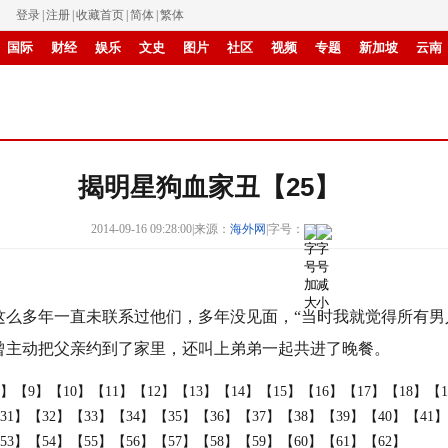
登录
|
注册
|
收藏首页
|
简体
|
繁体
国际
财经
娱乐
文史
图片
社区
视频
专题
新加坡
云南
食品
旅游
华商
IP电视
纸媒
滚动
揭明星狗血家丑【25】
2014-09-16 09:28:00
|
来源：
海外网
|
字号：
多年一直未联系过他们，多年没见面，“当时我就觉得所有男
曾主动把父亲约到了家里，还叫上弟弟一起共进了晚餐。
8】
【9】
【10】
【11】
【12】
【13】
【14】
【15】
【16】
【17】
【18】
【1
31】
【32】
【33】
【34】
【35】
【36】
【37】
【38】
【39】
【40】
【41】
53】
【54】
【55】
【56】
【57】
【58】
【59】
【60】
【61】
【62】