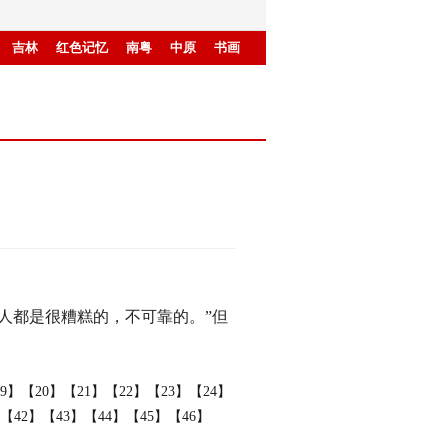
吉林
红色记忆
南粤
中原
书画
人都是很糟糕的，不可靠的。”但
9】
【20】
【21】
【22】
【23】
【24】
【42】
【43】
【44】
【45】
【46】