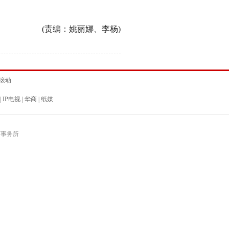
(责编：姚丽娜、李杨)
滚动
|
IP电视
|
华商
|
纸媒
师事务所