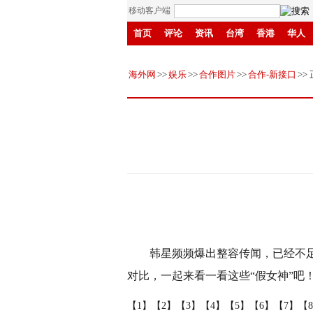
移动客户端
首页
评论
资讯
台湾
香港
华人
丝路
鲁东
创投
成渝
赣鄱
钱江
海外网
>>
娱乐
>>
合作图片
>>
合作-新接口
>>
韩星频频爆出整容传闻，已经不足为
对比，一起来看一看这些“假女神”吧
【1】
【2】
【3】
【4】
【5】
【6】
【7】
【