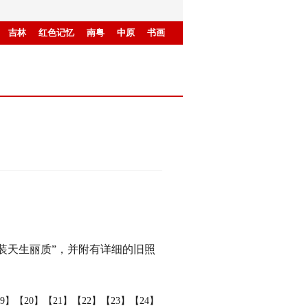
吉林
红色记忆
南粤
中原
书画
装天生丽质”，并附有详细的旧照
9】
【20】
【21】
【22】
【23】
【24】