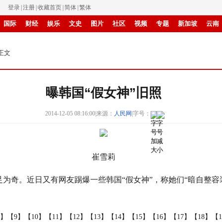
登录
|
注册
|
收藏首页
|
简体
|
繁体
国际
财经
娱乐
文史
图片
社区
视频
专题
新加坡
云南
食品
旅游
华商
IP电视
纸媒
滚动
 正文
曝韩国“假女神”旧照
2014-12-05 08:16:00
|
来源：
人民网
|
字号：
崔雪莉
奇。近日又有网友踢爆一些韩国“假女神”，称她们“暗自整容
！
8】
【9】
【10】
【11】
【12】
【13】
【14】
【15】
【16】
【17】
【18】
【1