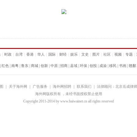
论
|
时政
|
台湾
|
香港
|
华人
|
国际
|
财经
|
娱乐
|
文史
|
图片
|
社区
|
视频
|
专题
|
|
红色
|
南粤
|
鲁东
|
商城
|
创新
|
中原
|
招商
|
县域
|
环保
|
创投
|
成渝
|
移民
|
书画
|
赣鄱
图
｜
关于海外网
｜
广告服务
｜
海外网招聘
｜
联系我们
｜
法律顾问：北京岳成律
海外网版权所有 ，未经书面授权禁止使用
Copyright
2011-2014 by www.haiwainet.cn all rights reserved