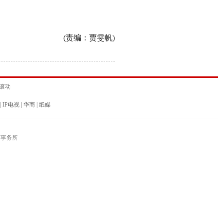
(责编：贾雯帆)
滚动
|
IP电视
|
华商
|
纸媒
师事务所