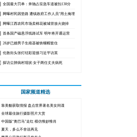
全国最大罚单：奔驰占应急车道被扣138分
网曝村民因垫路 遭镇政府工作人员“用土掩埋”
网曝江西农民市场卖棉花被城管放火烧掉
首条国产磁悬浮线路试车 明年将开通运营
28岁已婚男子生殖器被铁螺帽套住
伦敦街头张灯结彩迎接习近平访英
探访尘肺病村现状:女子两任丈夫病死
国家频道精选
靠美貌获取情报 盘点世界著名美女间谍
全球最佳旅行摄影照片大赏
中国版“奥巴马”走红 模仿惟妙惟肖
夏天，多么不舍说再见