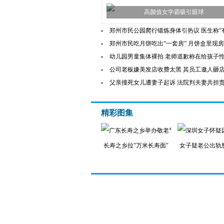
高颜值女学霸吸引眼球
郑州市民公园爬行锻炼身体引热议 医生称“
郑州市民吃月饼吃出“一套房” 月饼盒里现
幼儿园男童集体裸拍 老师道歉称在给孩子
公司老板嫌美发店收费太黑 其员工邀人砸
父亲撞死女儿遭妻子起诉 法院判夫妻共担
精彩图集
长寿之乡拉"万米长寿面"
女子疑老公出轨