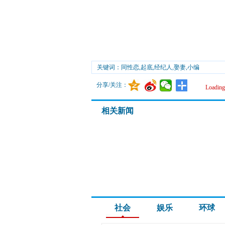
关键词：同性恋,起底,经纪人,娶妻,小编
分享/关注：
Loading.
相关新闻
社会
娱乐
环球