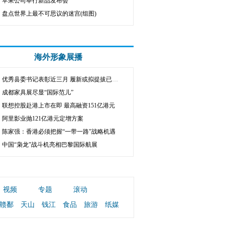
苹果公司举行新品发布会
盘点世界上最不可思议的迷宫(组图)
海外形象展播
优秀县委书记表彰近三月 履新或拟提拔已超五分之一
成都家具展尽显“国际范儿”
联想控股赴港上市在即 最高融资151亿港元
阿里影业抛121亿港元定增方案
陈家强：香港必须把握“一带一路”战略机遇
中国“枭龙”战斗机亮相巴黎国际航展
视频
专题
滚动
赣鄱
天山
钱江
食品
旅游
纸媒