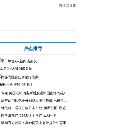
海外网搜索
热点推荐
工单位4人被间谍策反
秘同性恋扭转治疗闹剧
专家:美国或出动宙斯盾舰进中国南海岛礁12海里
庆丰两门店包子分别吃出腻虫蟑螂 已被责令停业
俄战机一昼夜在叙打击51处“伊斯兰国”设施
国考最热岗位1430:1 千余岗无人问津
湖南官方调查：单独两孩未有效提升生育率