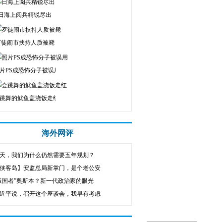
日海上阅兵精锐尽出
歹徒闹市挟持人质被毙
片PS成恐怖分子被误用
跳舞的鱿鱼盖浇饭走红
海外网评
天，我们为什么仍然需要五年规划？
侠客岛】安监总局新掌门，是个老公安
叛国者”奥斯本？新一代政治家的眼光
近平说，召开这个座谈会，我早有考虑