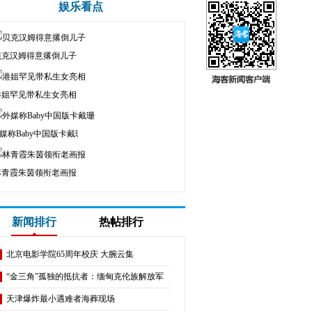
娱乐看点
贝克汉姆得意撂倒儿子
港姐罕见带私生女亮相
媒称Baby中国版卡戴珊
林青霞朱茵领衔老画报
新闻排行
热帖排行
北京电影学院65周年校庆 大腕云集
“金三角”孤独的抵抗者：缅甸克伦族解放军
天津爆炸最小遇难者海葬现场