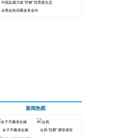
中国反腐力拔“烂树”培育新生态
从两会热词看改革走向
新闻热图
女子手撕准女婿
台风"巨爵"袭菲律宾