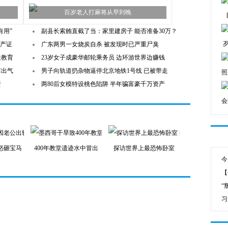
百岁老人打麻将从早到晚
有用”
副县长索贿直截了当：家里建房子 能否准备30万？
房产证
广东两男一女烧炭自杀 被发现时已严重尸臭
性教育
23岁女子成豪华邮轮乘务员 边环游世界边赚钱
店出气
男子向轨道扔杂物逼停北京地铁1号线 已被带走
照
责
两80后女模特设桃色陷阱 半年骗富豪千万资产
会
怒砸宝马
400年教堂遗迹水中冒出
探访世界上最恐怖卧室
今
【
“
习