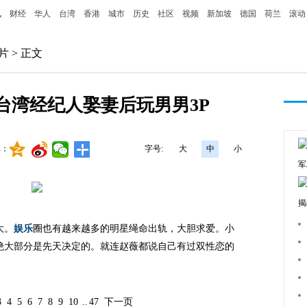
讯
财经
华人
台湾
香港
城市
历史
社区
视频
新加坡
德国
荷兰
滚动
片
> 正文
台湾经纪人娶妻后玩男男3P
享：
字号:
大
中
小
军
揭
大。
娱乐
圈也有越来越多的明星绳命出轨，大胆求爱。小
绝大部分是先天决定的。就连赵薇都说自己有过双性恋的
3
4
5
6
7
8
9
10
..
47
下一页