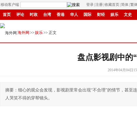
移动客户端
登录
|
注册
|
收藏首页
|
简体
|
繁
首页
评论
时政
台湾
香港
华人
国际
财经
娱乐
文史
招商
县域
环保
创投
成渝
移民
书画
IP电视
华商
纸媒
海外网
>>
娱乐
>> 正文
盘点影视剧中的“
2014年04月04日15
摘要：细心的观众会发现，影视剧里常会出现“不合理”的情节，甚至
人哭笑不得的穿帮镜头。