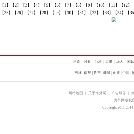
【1】
【2】
【3】
【4】
【5】
【6】
【7】
【8】
【9】
【10】
【11】
【12】
【25】
【26】
【27】
【28】
【29】
【30】
【31】
【32】
【33】
【34】
【3
评论
|
时政
|
台湾
|
香港
|
华人
|
国际
吉林
|
南粤
|
鲁东
|
商城
|
创新
|
中原
|
网站地图
｜
关于海外网
｜
广告服务
｜
海外网版权
Copyright
2011-2014 b