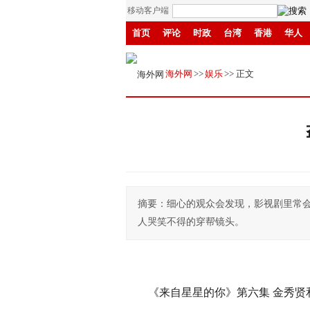
移动客户端
首页
评论
时政
台湾
香港
华人
招商
县域
环保
创投
成渝
移民
海外网
>>
娱乐
>> 正文
摘要：细心的观众会发现，影视剧里常会
人哭笑不得的穿帮镜头。
《来自星星的你》第六集 金秀贤