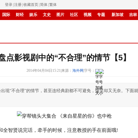
登录
|
注册
|
收藏首页
|
简体
|
繁体
国际
财经
娱乐
文史
图片
社区
视频
专题
新加坡
吉林
书画
IP电视
华商
纸媒
滚动
盘点影视剧中的“不合理”的情节【5】
2014年04月04日15:21
|
来源：
海外网
|
字号：
出现“不合理”的情节，甚至连经典剧都不可避免，爆笑却又无奈。下面
和全智贤说完话，牵手的时候，注意教授的手在前面哦!