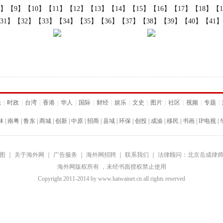
8】
【9】
【10】
【11】
【12】
【13】
【14】
【15】
【16】
【17】
【18】
【1
31】
【32】
【33】
【34】
【35】
【36】
【37】
【38】
【39】
【40】
【41】
论
|
时政
|
台湾
|
香港
|
华人
|
国际
|
财经
|
娱乐
|
文史
|
图片
|
社区
|
视频
|
专题
|
林
|
南粤
|
鲁东
|
商城
|
创新
|
中原
|
招商
|
县域
|
环保
|
创投
|
成渝
|
移民
|
书画
|
IP电视
|
图
｜
关于海外网
｜
广告服务
｜
海外网招聘
｜
联系我们
｜
法律顾问：北京岳成律
海外网版权所有 ，未经书面授权禁止使用
Copyright
2011-2014 by www.haiwainet.cn all rights reserved