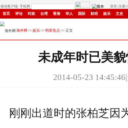
移动客户端
手机网
登录
|
注册
|
首页
评论
时政
台湾
香港
华人
国际
财经
娱乐
文史
中原
招商
县域
环保
创投
成渝
移民
书画
IP电视
华商
海外网
>>
娱乐
>>
明星焦点
>> 正文
未成年时已美貌
2014-05-23 14:45:46
|
刚刚出道时的张柏芝因