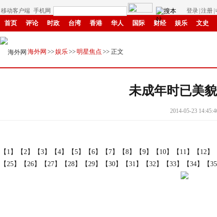
移动客户端
手机网
登录
|
注册
|
首页
评论
时政
台湾
香港
华人
国际
财经
娱乐
文史
中原
招商
县域
环保
创投
成渝
移民
书画
IP电视
华商
海外网
>>
娱乐
>>
明星焦点
>> 正文
未成年时已美貌
2014-05-23 14:45:4
【1】
【2】
【3】
【4】
【5】
【6】
【7】
【8】
【9】
【10】
【11】
【12】
【25】
【26】
【27】
【28】
【29】
【30】
【31】
【32】
【33】
【34】
【3