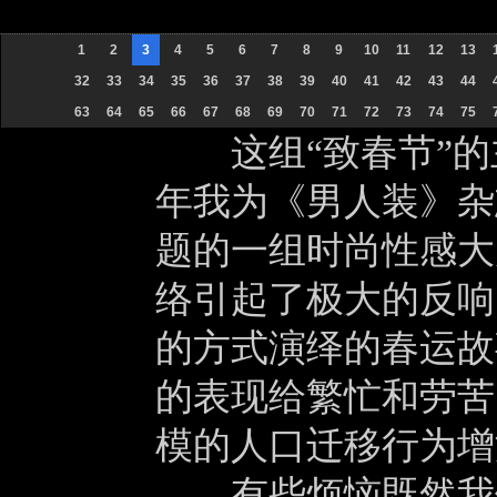
1
2
3
4
5
6
7
8
9
10
11
12
13
32
33
34
35
36
37
38
39
40
41
42
43
44
63
64
65
66
67
68
69
70
71
72
73
74
75
这组“致春节”的主
年我为《男人装》杂
题的一组时尚性感大
络引起了极大的反响
的方式演绎的春运故
的表现给繁忙和劳苦
模的人口迁移行为增
有些烦恼既然我们