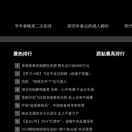
羊年春晚第二次彩排
那些年春运的感人瞬间
明
最热排行
跟贴最高排行
1
朱镕基再登捐赠百杰榜 两年总计捐4000万元
2
【学习小组】习近平走过的路（处级干部篇）
3
沈阳：“绝密文件”广告引路人
4
湖北司机醉驾被查 自称：心中有佛 不会出车祸
(图)
5
亚航印尼飞往新加坡客机失联 机上没有中国乘
客
6
中国“超级推销员”：中国装备将享誉世界
7
南水北调供水今日进京 走入千家万户
8
【金台2号】2014“打虎年”，读懂中央反腐深意
9
2014网络舆情变化深刻 “两个舆论场”共识度显