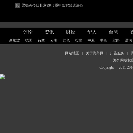
著增强
10
梁振英今日赴京述职 重申落实普选决心
评论
资讯
财经
华人
台湾
新加坡
德国
荷兰
云南
红色
投资
中原
书画
丝路
潇湘
网站地图
｜
关于海外网
｜
广告服务
｜
海外网版权
Copyright
2011-2014 