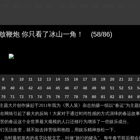
财经
华人
台湾
香港
城市
历史
社区
视频
云南
新加坡
德国
荷兰
鞭炮 你只看了冰山一角！ (58/86)
8
9
10
11
12
13
14
15
16
17
18
19
20
21
22
2
39
40
41
42
43
44
45
46
47
48
49
50
51
52
53
5
70
71
72
73
74
75
76
77
78
79
80
81
82
83
84
8
题大片创作缘起于2011年我为《男人装》杂志拍摄一组以“春运”为主
在网络引起了极大的反响！大家对于通过时尚性感的方式演绎的春运故事
苦的春运这个全世界最大规模的人口迁移行为增添了一些娱乐成分。
无法改变，就不如去掉苦恼和抱怨，用娱乐精神放松一下。
当时最初发布的名字比较文艺，叫做“旅行的罐头”。每年春节前后都会