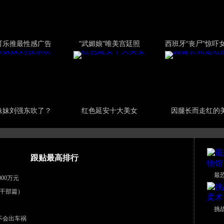
可乐推最性感广告
"武媚娘"唯美宫廷照
西班牙“丧尸”惊吓
妹妹刘强东吹了？
红色延安十大美女
因腿长而走红的
跟贴最高排行
最
00万元
干部篇）
挑
不会出车祸