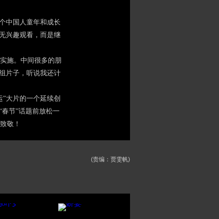
个中国人童年和成长
并无兴趣观看，而是继
实施。中间很多的朋
这组片子，听说我还计
”大片的一个延续创
“春节”话题前放松一
致敬！
(责编：贾雯帆)