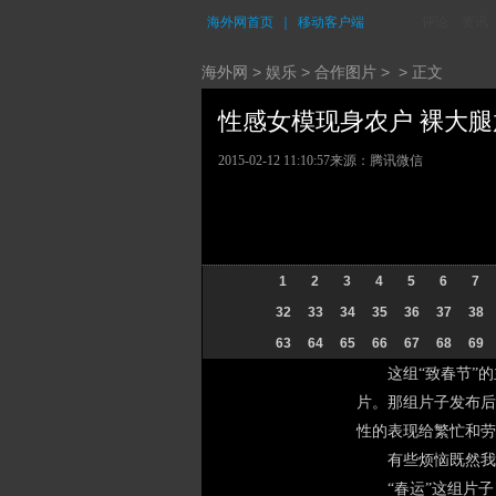
海外网首页
｜
移动客户端
评论
资讯
海外网
>
娱乐
>
合作图片
> > 正文
性感女模现身农户 裸大腿放
2015-02-12 11:10:57
来源：腾讯微信
1
2
3
4
5
6
7
32
33
34
35
36
37
38
63
64
65
66
67
68
69
这组“致春节”的主
片。那组片子发布后
性的表现给繁忙和劳
有些烦恼既然我们
“春运”这组片子，