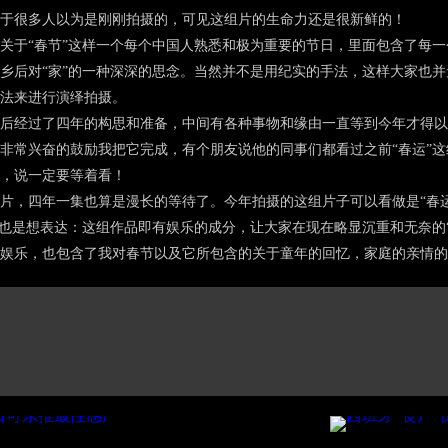
于很多人以为是刚刚拍摄的，可见这组片的生命力还是很新鲜的！
于“春节”这样一个每个中国人熟悉和极为重要的节日，里面包含了每一
乡后对“家”的一种深深的思念。当然并不是用纪实的手法，这样大家也
法来进行演绎拍摄。
经过了四年的构思和准备，中间有各种事物和缘由一直等到今年才得以
非常兴奋的鼓励我把它完成，有个朋友说他的同事们都看过之前“春运”
，说一定要等着看！
，四年一集也算是漫长的等待了。今年拍摄的这组片子可以看做是“春运
”也是想表达：这组作品即有娱乐的成分，让大家在现在略显沉重和无奈的
娱乐，也包含了我对春节以及它所包含的关于童年的回忆，家庭的亲情的