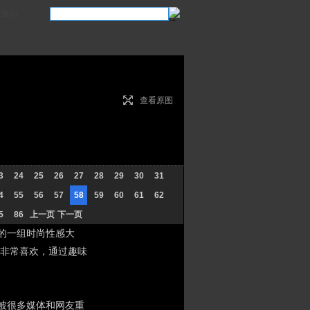
滚动
查看原图
3
24
25
26
27
28
29
30
31
4
55
56
57
58
59
60
61
62
5
86
上一页
下一页
题的一组时尚性感大
非常喜欢，通过趣味
被很多媒体和网友重