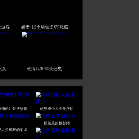
女游客
娇妻"19个瑜伽姿势"私照
美女
激情戏30年变迁史
恐怖的尸骨博物馆
萌狗模仿人类爱摆拍
拍蘑菇的摄影师
战人类极限的柔术