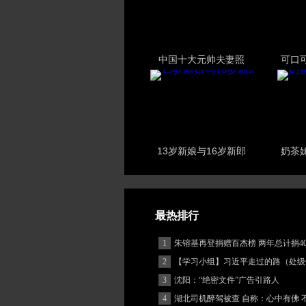
中国十大元帅夫妻照
可口
13岁新娘与16岁新郎
奶茶
最热排行
1
朱镕基再登捐赠百杰榜 两年总计捐40
2
【学习小组】习近平走过的路（处级
3
沈阳：“绝密文件”广告引路人
4
湖北司机醉驾被查 自称：心中有佛 