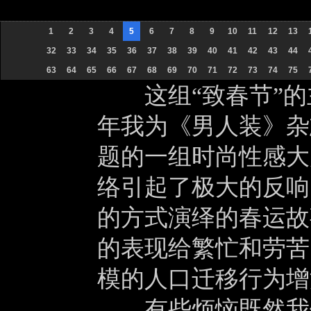
1
2
3
4
5
6
7
8
9
10
11
12
13
32
33
34
35
36
37
38
39
40
41
42
43
44
63
64
65
66
67
68
69
70
71
72
73
74
75
这组“致春节”的主
年我为《男人装》杂
题的一组时尚性感大
络引起了极大的反响
的方式演绎的春运故
的表现给繁忙和劳苦
模的人口迁移行为增
有些烦恼既然我们