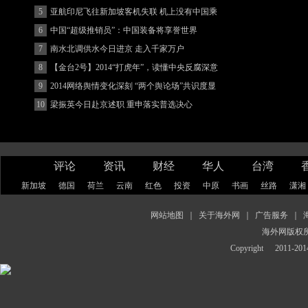
(图)
5
亚航印尼飞往新加坡客机失联 机上没有中国乘
客
6
中国“超级推销员”：中国装备将享誉世界
7
南水北调供水今日进京 走入千家万户
8
【金台2号】2014“打虎年”，读懂中央反腐深意
9
2014网络舆情变化深刻 “两个舆论场”共识度显
著增强
10
梁振英今日赴京述职 重申落实普选决心
评论
资讯
财经
华人
台湾
新加坡
德国
荷兰
云南
红色
投资
中原
书画
丝路
潇湘
网站地图
｜
关于海外网
｜
广告服务
｜
海外网版权
Copyright
2011-2014 