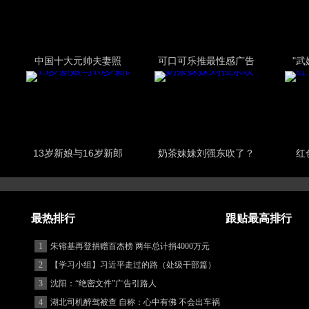
中国十大元帅夫妻照
可口可乐推最性感广告
"
13岁新娘与16岁新郎
奶茶妹妹刘强东吹了？
红
最热排行
跟贴最高排行
1
朱镕基再登捐赠百杰榜 两年总计捐4000万元
2
【学习小组】习近平走过的路（处级干部篇）
3
沈阳：“绝密文件”广告引路人
4
湖北司机醉驾被查 自称：心中有佛 不会出车祸