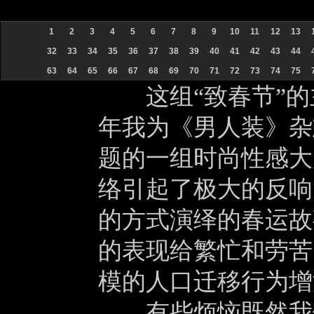
1
2
3
4
5
6
7
8
9
10
11
12
13
32
33
34
35
36
37
38
39
40
41
42
43
44
63
64
65
66
67
68
69
70
71
72
73
74
75
这组“致春节”的主
年我为《男人装》杂
题的一组时尚性感大
络引起了极大的反响
的方式演绎的春运故
的表现给繁忙和劳苦
模的人口迁移行为增
有些烦恼既然我们