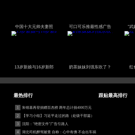
中国十大元帅夫妻照
可口可乐推最性感广告
"
13岁新娘与16岁新郎
奶茶妹妹刘强东吹了？
红
最热排行
跟贴最高排行
1
朱镕基再登捐赠百杰榜 两年总计捐4000万元
2
【学习小组】习近平走过的路（处级干部篇）
3
沈阳：“绝密文件”广告引路人
4
湖北司机醉驾被查 自称：心中有佛 不会出车祸