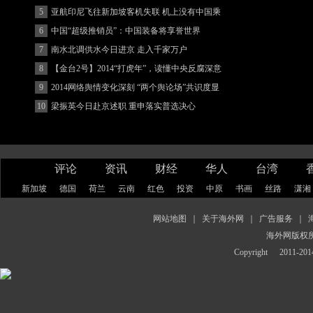
(图)
5
亚航印尼飞往新加坡客机失联 机上没有中国乘
客
6
中国“超级推销员”：中国装备将享誉世界
7
南水北调供水今日进京 走入千家万户
8
【金台2号】2014“打虎年”，读懂中央反腐深意
9
2014网络舆情变化深刻 “两个舆论场”共识度显
著增强
10
梁振英今日赴京述职 重申落实普选决心
评论
资讯
财经
华人
台湾
新加坡
德国
荷兰
云南
红色
投资
中原
书画
丝路
潇湘
网站地图
｜
关于海外网
｜
广告服务
｜
海外网版权
Copyright
2011-2014 