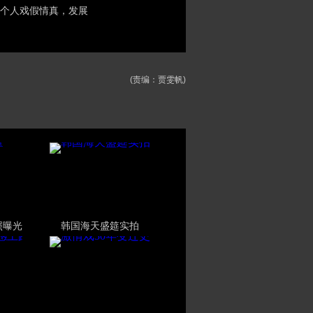
个人戏假情真，发展
(责编：贾雯帆)
照曝光
韩国海天盛筵实拍