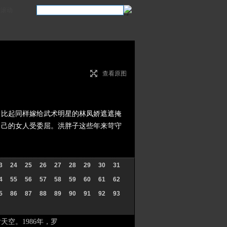
滚动
查看原图
比起同样嫁给武术明星的林凤娇遮遮掩
自己的女人受委屈。洪胖子这些年来苛守
3
24
25
26
27
28
29
30
31
4
55
56
57
58
59
60
61
62
5
86
87
88
89
90
91
92
93
空。1986年，罗