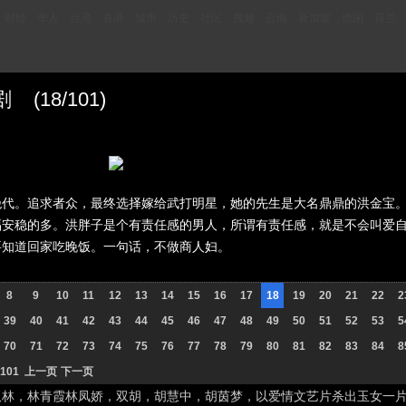
财经
华人
台湾
香港
城市
历史
社区
视频
云南
新加坡
德国
荷兰
18/101)
代。追求者众，最终选择嫁给武打明星，她的先生是大名鼎鼎的洪金宝。
福安稳的多。洪胖子是个有责任感的男人，所谓有责任感，就是不会叫爱
要知道回家吃晚饭。一句话，不做商人妇。
8
9
10
11
12
13
14
15
16
17
18
19
20
21
22
2
39
40
41
42
43
44
45
46
47
48
49
50
51
52
53
5
70
71
72
73
74
75
76
77
78
79
80
81
82
83
84
8
101
上一页
下一页
，林青霞林凤娇，双胡，胡慧中，胡茵梦，以爱情文艺片杀出玉女一片天