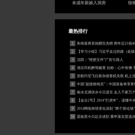
未成年新娘入洞房
惊
最热排行
1
朱镕基再登捐赠百杰榜 两年总计捐40
2
【学习小组】习近平走过的路（处级
3
沈阳：“绝密文件”广告引路人
4
湖北司机醉驾被查 自称：心中有佛 
(图)
5
亚航印尼飞往新加坡客机失联 机上
客
6
中国“超级推销员”：中国装备将享誉
7
南水北调供水今日进京 走入千家万
8
【金台2号】2014“打虎年”，读懂
9
2014网络舆情变化深刻 “两个舆论场
著增强
10
梁振英今日赴京述职 重申落实普选