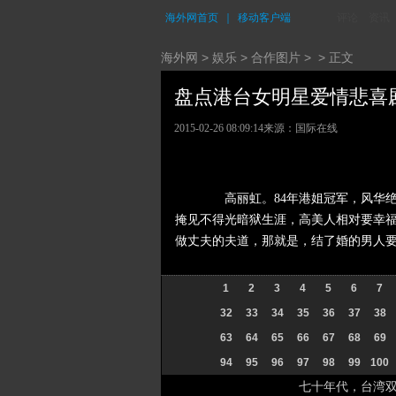
海外网首页
｜
移动客户端
评论
资讯
海外网
>
娱乐
>
合作图片
> > 正文
盘点港台女明星爱情悲喜剧 (
2015-02-26 08:09:14
来源：国际在线
高丽虹。84年港姐冠军，风华绝
掩见不得光暗狱生涯，高美人相对要幸
做丈夫的夫道，那就是，结了婚的男人
1
2
3
4
5
6
7
32
33
34
35
36
37
38
63
64
65
66
67
68
69
94
95
96
97
98
99
100
七十年代，台湾双林