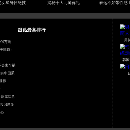
艳女星身怀绝技
揭秘十大元帅葬礼
春运不如带性感
跟贴最高排行
男
00万元
干部篇）
韩国
不会出车祸
没有中国乘
世界
户
中央反腐深意
”共识度显
决心