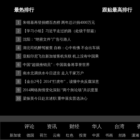
最热排行
跟贴最高排行
1
朱镕基再登捐赠百杰榜 两年总计捐4000万元
2
【学习小组】习近平走过的路（处级干部篇）
3
沈阳：“绝密文件”广告引路人
4
湖北司机醉驾被查 自称：心中有佛 不会出车祸
(图)
5
亚航印尼飞往新加坡客机失联 机上没有中国乘
客
6
中国“超级推销员”：中国装备将享誉世界
7
南水北调供水今日进京 走入千家万户
8
【金台2号】2014“打虎年”，读懂中央反腐深意
9
2014网络舆情变化深刻 “两个舆论场”共识度显
著增强
10
梁振英今日赴京述职 重申落实普选决心
评论
资讯
财经
华人
台湾
新加坡
德国
荷兰
云南
红色
投资
中原
书画
丝路
潇湘