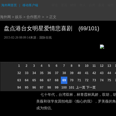
海外网首页
｜
移动客户端
评论
资讯
财经
华人
台湾
香港
城市
海外网
>
娱乐
>
合作图片
> > 正文
盘点港台女明星爱情悲喜剧 (69/101)
2015-02-26 08:09:14
来源：国际在线
1
2
3
4
5
6
7
8
9
10
11
12
13
32
33
34
35
36
37
38
39
40
41
42
43
44
63
64
65
66
67
68
69
70
71
72
73
74
75
94
95
96
97
98
99
100
101
上一页
下一页
七十年代，台湾双林，林青霞林凤娇，双胡，胡慧
美薇和张学友因拍电影《痴心的我》，罗美薇的角
成为情侣。