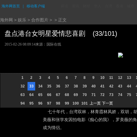
海外网首页
｜
移动客户端
评论
资讯
财经
华人
台湾
香港
城市
海外网
>
娱乐
>
合作图片
> > 正文
盘点港台女明星爱情悲喜剧 (33/101)
2015-02-26 08:09:14
来源：国际在线
1
2
3
4
5
6
7
8
9
10
11
12
13
32
33
34
35
36
37
38
39
40
41
42
43
44
63
64
65
66
67
68
69
70
71
72
73
74
75
94
95
96
97
98
99
100
101
上一页
下一页
七十年代，台湾双林，林青霞林凤娇，双胡，胡慧
美薇和张学友因拍电影《痴心的我》，罗美薇的角
成为情侣。