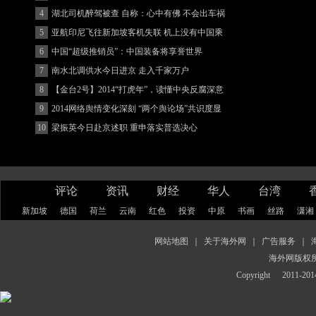
4
湖北司机醉驾被查 自称：心中有佛 不会出车祸
(图)
5
亚航印尼飞往新加坡客机失联 机上没有中国乘
客
6
中国“超级推销员”：中国装备将享誉世界
7
南水北调供水今日进京 走入千家万户
8
【金台2号】2014“打虎年”，读懂中央反腐深意
9
2014网络舆情变化深刻 “两个舆论场”共识度显
著增强
10
梁振英今日赴京述职 重申落实普选决心
评论
资讯
财经
华人
台湾
新加坡
德国
荷兰
云南
红色
投资
中原
书画
丝路
潇湘
网站地图
｜
关于海外网
｜
广告服务
｜
海外网版权
Copyright
2011-2014 