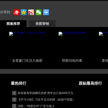
分享到：
图集推荐
美图营销
女星豪门生活大揭密
明星结怨内幕
赛
最热排行
跟贴最高排行
1
朱镕基再登捐赠百杰榜 两年总计捐4000万元
2
【学习小组】习近平走过的路（处级干部篇）
3
沈阳：“绝密文件”广告引路人