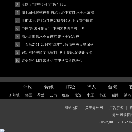
3
沈阳：“绝密文件”广告引路人
4
湖北司机醉驾被查 自称：心中有佛 不会出车祸
(图)
5
亚航印尼飞往新加坡客机失联 机上没有中国乘
客
6
中国“超级推销员”：中国装备将享誉世界
7
南水北调供水今日进京 走入千家万户
8
【金台2号】2014“打虎年”，读懂中央反腐深意
9
2014网络舆情变化深刻 “两个舆论场”共识度显
著增强
10
梁振英今日赴京述职 重申落实普选决心
评论
资讯
财经
华人
台湾
新加坡
德国
荷兰
云南
红色
投资
中原
书画
丝路
潇湘
网站地图
｜
关于海外网
｜
广告服务
｜
海外网版权
Copyright
2011-2014 