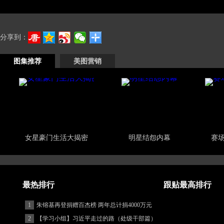
分享到：
图集推荐
美图营销
女星豪门生活大揭密
明星结怨内幕
赛
最热排行
跟贴最高排行
1
朱镕基再登捐赠百杰榜 两年总计捐4000万元
2
【学习小组】习近平走过的路（处级干部篇）