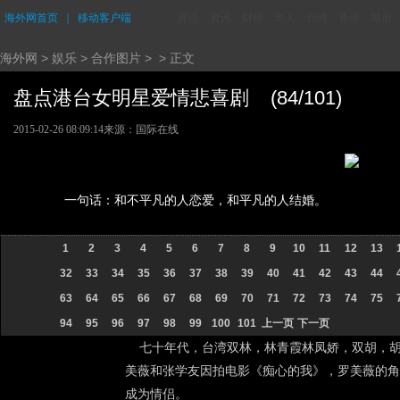
海外网首页
｜
移动客户端
评论
资讯
财经
华人
台湾
香港
城市
海外网
>
娱乐
>
合作图片
> > 正文
盘点港台女明星爱情悲喜剧 (84/101)
2015-02-26 08:09:14
来源：国际在线
一句话：和不平凡的人恋爱，和平凡的人结婚。
1
2
3
4
5
6
7
8
9
10
11
12
13
32
33
34
35
36
37
38
39
40
41
42
43
44
63
64
65
66
67
68
69
70
71
72
73
74
75
94
95
96
97
98
99
100
101
上一页
下一页
七十年代，台湾双林，林青霞林凤娇，双胡，胡慧
美薇和张学友因拍电影《痴心的我》，罗美薇的角
成为情侣。