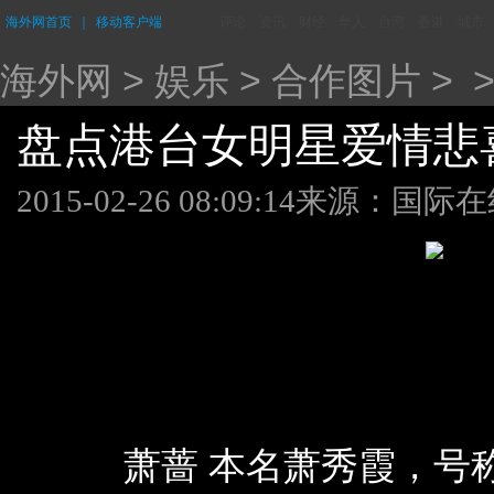
海外网首页
｜
移动客户端
评论
资讯
财经
华人
台湾
香港
城市
海外网
>
娱乐
>
合作图片
> 
盘点港台女明星爱情悲喜剧
2015-02-26 08:09:14
来源：国际在
萧蔷 本名萧秀霞，号称“