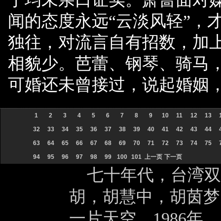
闻的态度永远“云淡风轻”，
独往，对流言自有招数，加
相貌少。芭蕾、钢琴、骑马，
可婚还未曾接过，说起婚姻
1
2
3
4
5
6
7
8
9
10
11
12
13
32
33
34
35
36
37
38
39
40
41
42
43
44
63
64
65
66
67
68
69
70
71
72
73
74
75
94
95
96
97
98
99
100
101
上一页
下一页
七十年代，台湾双
胡，胡慧中，胡茵梦
一片天空。1986