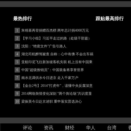
最热排行
跟贴最高排行
1
朱镕基再登捐赠百杰榜 两年总计捐4000万元
2
【学习小组】习近平走过的路（处级干部篇）
3
沈阳：“绝密文件”广告引路人
4
湖北司机醉驾被查 自称：心中有佛 不会出车祸
(图)
5
亚航印尼飞往新加坡客机失联 机上没有中国乘
客
6
中国“超级推销员”：中国装备将享誉世界
7
南水北调供水今日进京 走入千家万户
8
【金台2号】2014“打虎年”，读懂中央反腐深意
9
2014网络舆情变化深刻 “两个舆论场”共识度显
著增强
10
梁振英今日赴京述职 重申落实普选决心
评论
资讯
财经
华人
台湾