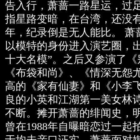
告入行，萧蔷一路星运，过
指星路变暗，在台湾，还没有
年，纪录倒是无人能比。 萧
以模特的身份进入演艺圈，
十大名模”。之后又参演了
《布袋和尚》、《情深无怨
高的《家有仙妻》和《小李
良的小英和江湖第一美女林诗
不断。摊开萧蔷的绯闻史，
曾在1988年自曝暗恋过一
于均未亲口证实。萧蔷面对媒