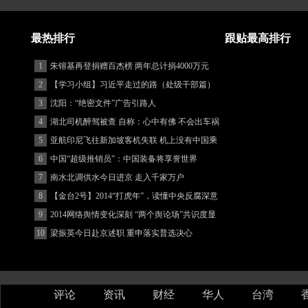
最热排行
跟贴最高排行
1
朱镕基再登捐赠百杰榜 两年总计捐4000万元
2
【学习小组】习近平走过的路（处级干部篇）
3
沈阳：“绝密文件”广告引路人
4
湖北司机醉驾被查 自称：心中有佛 不会出车祸
(图)
5
亚航印尼飞往新加坡客机失联 机上没有中国乘
客
6
中国“超级推销员”：中国装备将享誉世界
7
南水北调供水今日进京 走入千家万户
8
【金台2号】2014“打虎年”，读懂中央反腐深意
9
2014网络舆情变化深刻 “两个舆论场”共识度显
著增强
10
梁振英今日赴京述职 重申落实普选决心
评论
资讯
财经
华人
台湾