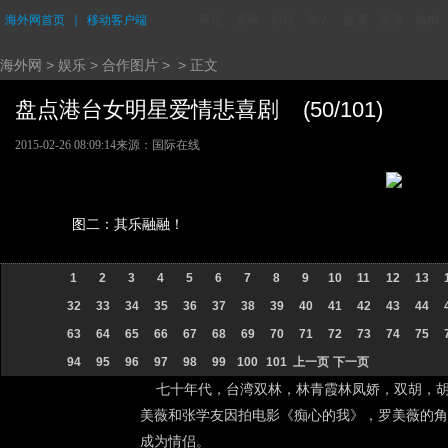
海外网首页
｜
移动客户端
评论
资讯
财经
华人
台湾
香港
城市
海外网
>
娱乐
>
合作图片
> > 正文
盘点港台女明星爱情悲喜剧 (50/101)
2015-02-26 08:09:14
来源：国际在线
图二：其乐融融！
1
2
3
4
5
6
7
8
9
10
11
12
13
32
33
34
35
36
37
38
39
40
41
42
43
44
63
64
65
66
67
68
69
70
71
72
73
74
75
94
95
96
97
98
99
100
101
上一页
下一页
七十年代，台湾双林，林青霞林凤娇，双胡，胡慧
美薇和张学友因拍电影《痴心的我》，罗美薇的角
成为情侣。