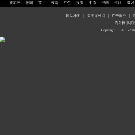
新加坡
德国
荷兰
云南
红色
投资
中原
书画
丝路
潇湘
网站地图
｜
关于海外网
｜
广告服务
｜
海外网版权
Copyright
2011-2014 