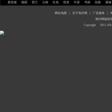
新加坡
德国
荷兰
云南
红色
投资
中原
书画
丝路
潇湘
网站地图
｜
关于海外网
｜
广告服务
｜
海外网版权
Copyright
2011-2014 