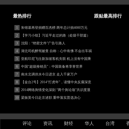
最热排行
跟贴最高排行
1
朱镕基再登捐赠百杰榜 两年总计捐4000万元
2
【学习小组】习近平走过的路（处级干部篇）
3
沈阳：“绝密文件”广告引路人
4
湖北司机醉驾被查 自称：心中有佛 不会出车祸
(图)
5
亚航印尼飞往新加坡客机失联 机上没有中国乘
客
6
中国“超级推销员”：中国装备将享誉世界
7
南水北调供水今日进京 走入千家万户
8
【金台2号】2014“打虎年”，读懂中央反腐深意
9
2014网络舆情变化深刻 “两个舆论场”共识度显
著增强
10
梁振英今日赴京述职 重申落实普选决心
评论
资讯
财经
华人
台湾