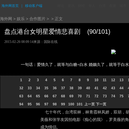
海外网首页
｜
移动客户端
评论
资讯
财经
华人
台湾
香港
城市
海外网
>
娱乐
>
合作图片
> > 正文
盘点港台女明星爱情悲喜剧 (90/101)
2015-02-26 08:09:14
来源：国际在线
一句话：爱情久了，就等与白糖+白水 婚姻久了，就等于白水+
1
2
3
4
5
6
7
8
9
10
11
12
13
32
33
34
35
36
37
38
39
40
41
42
43
44
63
64
65
66
67
68
69
70
71
72
73
74
75
94
95
96
97
98
99
100
101
上一页
下一页
七十年代，台湾双林，林青霞林凤娇，双胡，胡慧
美薇和张学友因拍电影《痴心的我》，罗美薇的角
成为情侣。