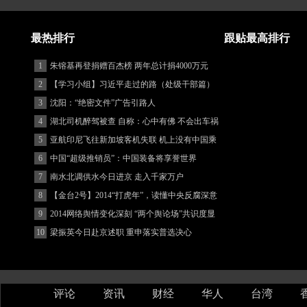
最热排行
跟贴最高排行
1
朱镕基再登捐赠百杰榜 两年总计捐4000万元
2
【学习小组】习近平走过的路（处级干部篇）
3
沈阳：“绝密文件”广告引路人
4
湖北司机醉驾被查 自称：心中有佛 不会出车祸
(图)
5
亚航印尼飞往新加坡客机失联 机上没有中国乘
客
6
中国“超级推销员”：中国装备将享誉世界
7
南水北调供水今日进京 走入千家万户
8
【金台2号】2014“打虎年”，读懂中央反腐深意
9
2014网络舆情变化深刻 “两个舆论场”共识度显
著增强
10
梁振英今日赴京述职 重申落实普选决心
评论
资讯
财经
华人
台湾