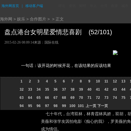
海外网首页
｜
移动客户端
评论
资讯
财经
华人
台湾
香港
城市
海外网
>
娱乐
>
合作图片
> > 正文
盘点港台女明星爱情悲喜剧 (52/101)
2015-02-26 08:09:14
来源：国际在线
一句话：该开花的时候开花，在该结果的应该结果
1
2
3
4
5
6
7
8
9
10
11
12
13
32
33
34
35
36
37
38
39
40
41
42
43
44
63
64
65
66
67
68
69
70
71
72
73
74
75
94
95
96
97
98
99
100
101
上一页
下一页
七十年代，台湾双林，林青霞林凤娇，双胡，胡慧
美薇和张学友因拍电影《痴心的我》，罗美薇的角
成为情侣。