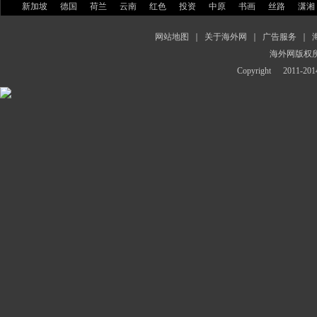
新加坡
德国
荷兰
云南
红色
投资
中原
书画
丝路
潇湘
网站地图
｜
关于海外网
｜
广告服务
｜
海外网版权
Copyright
2011-2014 