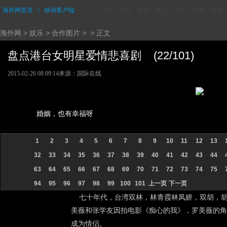
海外网首页
｜
移动客户端
评论
资讯
财经
华人
台湾
香港
城市
海外网
>
娱乐
>
合作图片
> > 正文
盘点港台女明星爱情悲喜剧 (22/101)
2015-02-26 08:09:14
来源：国际在线
婚姻，也有幸福呀
1
2
3
4
5
6
7
8
9
10
11
12
13
32
33
34
35
36
37
38
39
40
41
42
43
44
63
64
65
66
67
68
69
70
71
72
73
74
75
94
95
96
97
98
99
100
101
上一页
下一页
七十年代，台湾双林，林青霞林凤娇，双胡，胡慧
美薇和张学友因拍电影《痴心的我》，罗美薇的角
成为情侣。