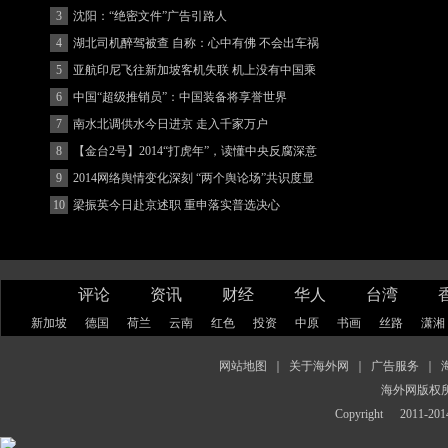
3
沈阳：“绝密文件”广告引路人
4
湖北司机醉驾被查 自称：心中有佛 不会出车祸
(图)
5
亚航印尼飞往新加坡客机失联 机上没有中国乘
客
6
中国“超级推销员”：中国装备将享誉世界
7
南水北调供水今日进京 走入千家万户
8
【金台2号】2014“打虎年”，读懂中央反腐深意
9
2014网络舆情变化深刻 “两个舆论场”共识度显
著增强
10
梁振英今日赴京述职 重申落实普选决心
评论
资讯
财经
华人
台湾
新加坡
德国
荷兰
云南
红色
投资
中原
书画
丝路
潇湘
网站地图
｜
关于海外网
｜
广告服务
｜
海外网版权
Copyright
2011-2014 