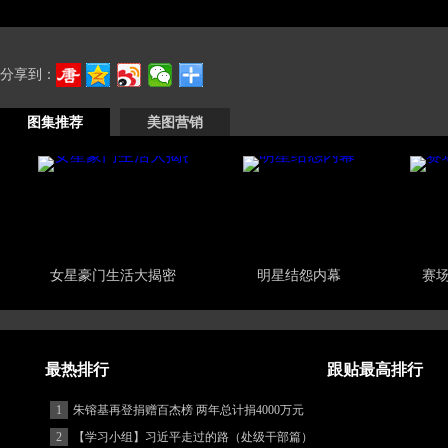
分享到：
图集推荐
美图营销
女星豪门生活大揭密
明星结怨内幕
赛
最热排行
跟贴最高排行
1
朱镕基再登捐赠百杰榜 两年总计捐4000万元
2
【学习小组】习近平走过的路（处级干部篇）